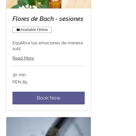
Flores de Bach - sesiones
Available Online
Equilibra tus emociones de manera
sutil.
Read More
30 min
85
PEN 85
Peruvian
soles
Book Now