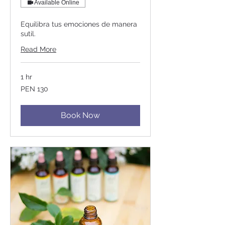
Available Online
Equilibra tus emociones de manera
sutil.
Read More
1 hr
130
PEN 130
Peruvian
soles
Book Now