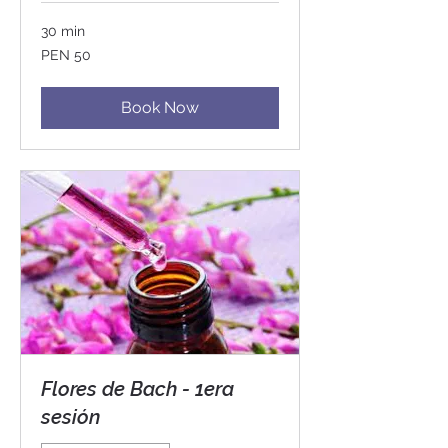
30 min
50
PEN 50
Peruvian
soles
Book Now
Flores de Bach - 1era
sesión