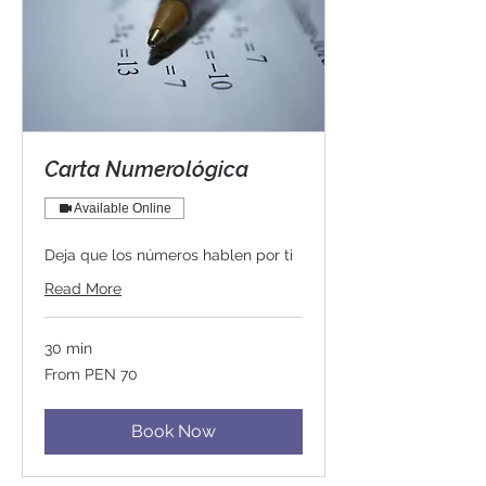
Carta Numerológica
Available Online
Deja que los números hablen por ti
Read More
30 min
From
From PEN 70
70
Peruvian
soles
Book Now