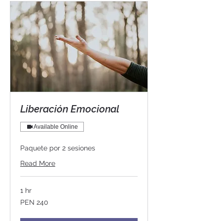
Liberación Emocional
Available Online
Paquete por 2 sesiones
Read More
1 hr
240
PEN 240
Peruvian
soles