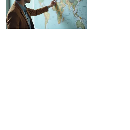
03.
Guía Experta
Reciba orientación experta para
tomar decisiones informadas y
estratégicas. Este servicio le
proporciona el conocimiento y la
dirección necesarios para navegar
por las complejidades y alcanzar
sus metas.
Mostrar más