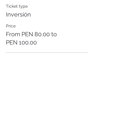
Ticket type
Inversión
Price
From PEN 80.00 to
PEN 100.00
Precio regular
PEN 100.00
Pronto Pago
PEN 80.00
Share this event